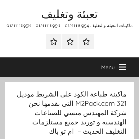
Ski
تعبئة وتغليف
t
conten
ماكينات التعبئة والتغليف 01211116954 – 01211116956 – 01211116958
الرئيسية
ماكينات
اتـصـل
تعبئة
بـنـا
وتغليف
في
Menu
الفروع
التي
تناسبك
ماكينة طباعة الكود على الشريط موديل
M2Pack.com 321 التى نقدمها نحن
شركة المهندس منسي للصناعات
الهندسيه و توريد جميع مستلزمات
التغليف الحديث – ام تو باك