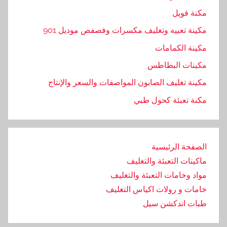
د
مكنة فويل
,
ج
مكينة تعبيه وتغليف مكسرات وفصفص موديل 901
م
مكينة الكمامات
ي
مكينات البطاطس
ع
,
مكينة تغليف الصابون المواصفات والسعر والإنتاج
ش
مكنة تعبئة كحول طبي
ر
ك
ة
الصفحة الرئيسية
,
ماكينات التعبئة والتغليف
ط
ب
مواد وخامات التعبئة والتغليف
ا
خامات و رولات اكياس التغليف
ع
طبات اندكشن سيل
ة
,