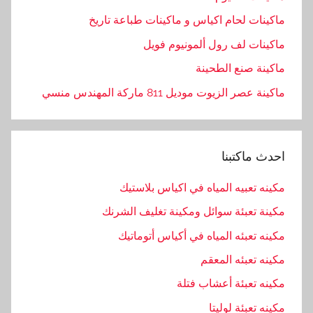
و
ماكينات لحام اكياس و ماكينات طباعة تاريخ
د
ماكينات لف رول ألمونيوم فويل
,
ا
ماكينة صنع الطحينة
ل
ماكينة عصر الزيوت موديل 811 ماركة المهندس منسي
م
ه
ن
احدث ماكتبنا
د
س
مكينه تعبيه المياه في اكياس بلاستيك
,
مكينة تعبئة سوائل ومكينة تغليف الشرنك
ا
ل
مكينه تعبئه المياه في أكياس أتوماتيك
ه
مكينه تعبئه المعقم
ن
مكينه تعبئة أعشاب فتلة
د
س
مكينه تعبئة لوليتا