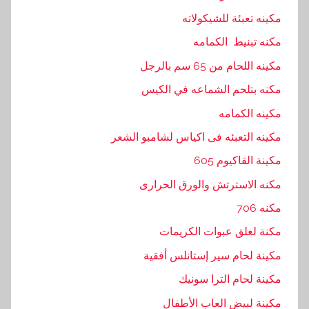
ي
مكينه تعبئة للشيكولاته
ه
مكنه تبنيط الكمامه
,
ا
مكينه اللحام من 65 سم بالرجل
م
مكنه بتلحم الشماعه في الكيس
,
مكينه الكمامه
ب
ا
مكينه التعبئه فى اكياس لشامبو الشعر
ك
مكينة الفاكيوم 605
,
مكنه الاسترتش والورق الحرارى
ت
و
مكنه 706
,
مكنة لغلق عبوات الكريمات
ت
مكينة لحام سير إستانلس أفقية
و
ر
مكينة لحام الترا سونيك
ي
مكينة لبيض العاب الأطفال