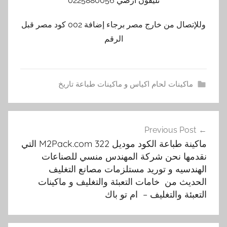
تليفون ارضي 0225880056
وللإتصال من خارج مصر برجاء إضافة 002 كود مصر قبل
الرقم
ماكينات لحام اكياس و ماكينات طباعة تاريخ
3
تصفّح
2
Previous Post
المقالات
1
ماكينة طباعة الكود موديل M2Pack.com 322 التي
,
نقدمها نحن شركة المهندس منسي للصناعات
m
الهندسيه و توريد مستلزمات مصانع التغليف
2
الحديث من خامات التعبئة والتغليف و ماكينات
p
التعبئة والتغليف – ام تو باك
a
c