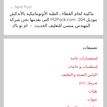
k
Next Post
c
ماكينة لحام الغطاء ـ الطبة الأوتوماتيكية بالأندكش
o
موديل M2Pack.com 204 التى نقدمها نحن شركة
m
المهندس منسي للتغليف الحديث – ام تو باك
,
ا
ل
ت
تصنيفات
غ
ل
إستفسارات عامة
ي
إسطمبات و خامات
ف
اكياس التعبئة و التغليف
,
ا
شرينك pvc
ل
طبات
ت
عبوات
ى
,