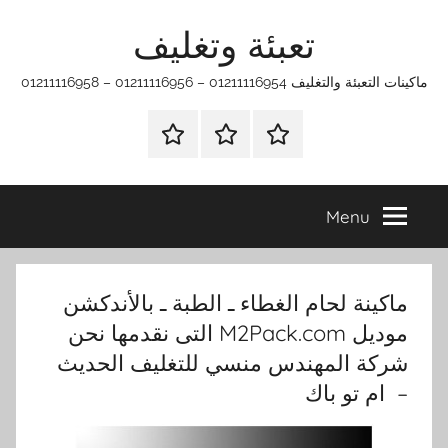
Ski
تعبئة وتغليف
t
conten
ماكينات التعبئة والتغليف 01211116954 – 01211116956 – 01211116958
الرئيسية
ماكينات
اتـصـل
تعبئة
بـنـا
وتغليف
في
Menu
الفروع
التي
تناسبك
ماكينة لحام الغطاء ـ الطبة ـ بالأندكشن
موديل M2Pack.com التى نقدمها نحن
شركة المهندس منسي للتغليف الحديث
– ام تو باك