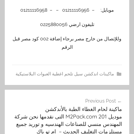
موبايل: – 01211116956 – – 01211116958
تليفون ارضي 0225880056
وللإتصال من خارج مصر برجاء إضافة 002 كود مصر قبل
الرقم
ماكينات اندكشن سيل تلحم اغطية العبوات البلاستيكية
m
تصفّح
2
Previous Post
المقالات
p
ماكينة لحام الغطاء الطبة بالأندكشن
a
موديل M2Pack.com 201 التى نقدمها نحن شركة
c
المهندس منسي للصناعات الهندسيه و توريد جميع
k
مستلزمات التغليف الحديث – ام تو باك