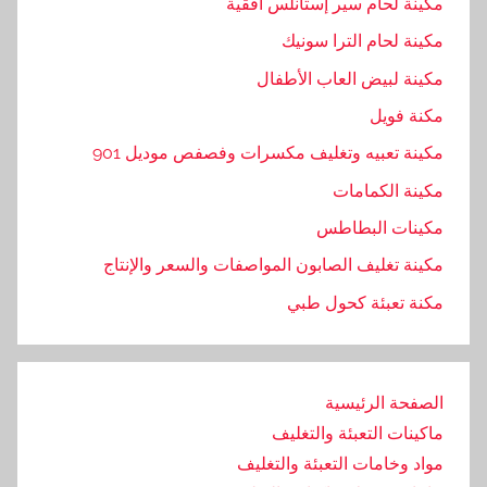
مكينة لحام سير إستانلس أفقية
ت
غ
مكينة لحام الترا سونيك
ل
مكينة لبيض العاب الأطفال
ي
مكنة فويل
ف
,
مكينة تعبيه وتغليف مكسرات وفصفص موديل 901
م
مكينة الكمامات
ا
مكينات البطاطس
ك
ي
مكينة تغليف الصابون المواصفات والسعر والإنتاج
ن
مكنة تعبئة كحول طبي
ة
,
م
الصفحة الرئيسية
ن
ماكينات التعبئة والتغليف
س
ي
مواد وخامات التعبئة والتغليف