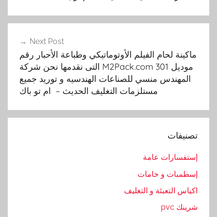
c
o
m
Next Post
,
ماكينة لحام الفيلم الأوتوماتيكي وطباعة الأحبار رقم
ا
موديل M2Pack.com 301 التى نقدمها نحن شركة
ل
المهندس منسي للصناعات الهندسيه و توريد جميع
ت
مستلزمات التغليف الحديث – ام تو باك
ى
,
ا
ل
تصنيفات
ح
د
إستفسارات عامة
ي
إسطمبات و خامات
ث
اكياس التعبئة و التغليف
,
ا
شرينك pvc