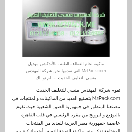
ماكينة لحام الغطاء ـ الطبة ـ بالأندكشن موديل
M2Pack.com التى نقدمها نحن شركة المهندس
منسي للتغليف الحديث – ام تو باك
تقوم شركة المهندس منسي للتغليف الحديث
M2Pack.com بتصنيع العديد من الماكينات والمنتجات في
مصنعنا المتطور في جمهورية الصين الشعبية حيث نقوم
بالتوزيع والترويج من مقرنا الرئيسي في قلب القاهرة
عاصمة جمهورية مصر العربية للعديد من المنتجات
المختلفة نذكر منها ماكينة التعبئة النصف أوتوماتيكية مع