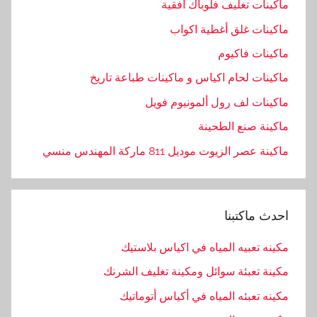
ماكينات تغليف فلوباك افقية
س
ماكينات غلق أغطية اكواب
,
ا
ماكينات فاكيوم
م
ماكينات لحام اكياس و ماكينات طباعة تاريخ
,
ماكينات لف رول ألمونيوم فويل
ب
ا
ماكينة صنع الطحينة
ك
ماكينة عصر الزيوت موديل 811 ماركة المهندس منسي
,
ب
ا
احدث ماكتبنا
ل
أ
مكينه تعبيه المياه في اكياس بلاستيك
ن
مكينة تعبئة سوائل ومكينة تغليف الشرنك
د
ك
مكينه تعبئه المياه في أكياس أتوماتيك
ش