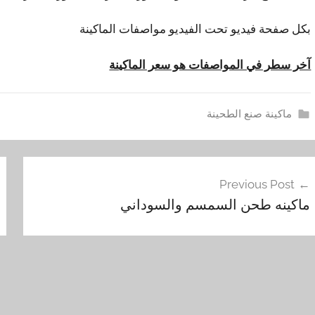
بكل صفحة فيديو تحت الفيديو مواصفات الماكينة
آخر سطر في المواصفات هو سعر الماكينة
ماكينة صنع الطحينة
ا
فّح
ل
Previous Post
ط
مقالات
ماكينه طحن السمسم والسوداني
ح
ي
ن
ه
,
ع
م