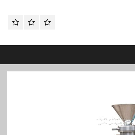
الرئيسية
ماكينات
اتـصـل
تعبئة
بـنـا
وتغليف
في
الفروع
التي
تناسبك