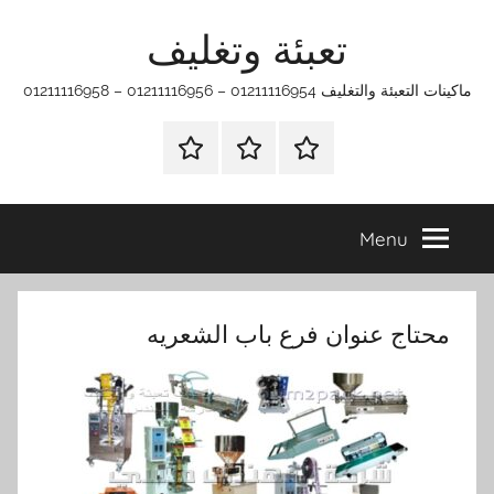
Ski
تعبئة وتغليف
t
conten
ماكينات التعبئة والتغليف 01211116954 – 01211116956 – 01211116958
الرئيسية
ماكينات
اتـصـل
تعبئة
بـنـا
وتغليف
في
Menu
الفروع
التي
تناسبك
محتاج عنوان فرع باب الشعريه