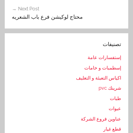
ه
Next Post
,
محتاج لوكيشن فرع باب الشعريه
ب
ا
ب
تصنيفات
,
ع
إستفسارات عامة
ن
إسطمبات و خامات
و
ا
اكياس التعبئة و التغليف
ن
شرينك pvc
,
طبات
ف
ر
عبوات
ع
عناوين فروع الشركة
,
قطع غيار
م