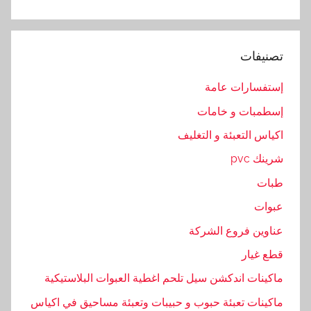
ر
,
م
تصنيفات
ع
د
إستفسارات عامة
ا
إسطمبات و خامات
ت
اكياس التعبئة و التغليف
شرينك pvc
طبات
عبوات
عناوين فروع الشركة
قطع غيار
ماكينات اندكشن سيل تلحم اغطية العبوات البلاستيكية
ماكينات تعبئة حبوب و حبيبات وتعبئة مساحيق في اكياس