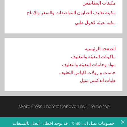
مكينات البطاطس
مكينة تغليف الصابون المواصفات والسعر والإنتاج
مكنة تعبئة كحول طبي
الصفحة الرئيسية
ماكينات التعبئة والتغليف
مواد وخامات التعبئة والتغليف
خامات و رولات اكياس التغليف
طبات اندكشن سيل
WordPress Theme: Donovan by ThemeZee.
خصومات تصل الى 40 %... قد توجد اخطاء ..اتصل بالمبيعات