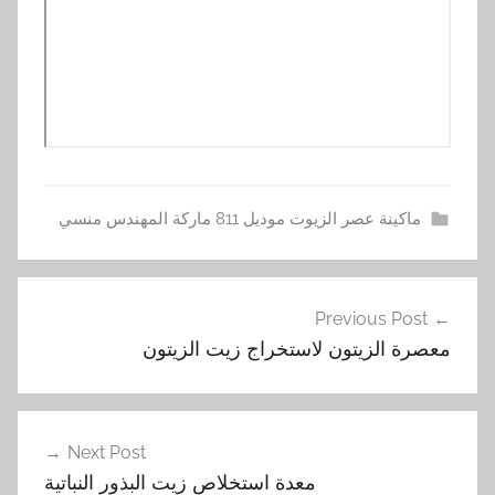
ماكينة عصر الزيوت موديل 811 ماركة المهندس منسي
ا
تصفّح
ل
Previous Post
المقالات
ز
معصرة الزيتون لاستخراج زيت الزيتون
ي
ت
,
م
Next Post
ع
معدة استخلاص زيت البذور النباتية