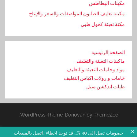
مكينات البطاطس
مكينة تغليف الصابون المواصفات والسعر والإنتاج
مكنة تعبئة كحول طبي
الصفحة الرئيسية
ماكينات التعبئة والتغليف
مواد وخامات التعبئة والتغليف
خامات و رولات اكياس التغليف
طبات اندكشن سيل
WordPress Theme: Donovan by ThemeZee.
خصومات تصل الى 40 %... قد توجد اخطاء ..اتصل بالمبيعات