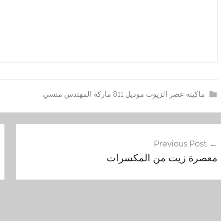
ماكينة عصر الزيوت موديل 811 ماركة المهندس منسي
ا
فّح
ل
Previous Post
ب
مقالات
معصرة زيت من المكسرات
ن
د
ق
,
ا