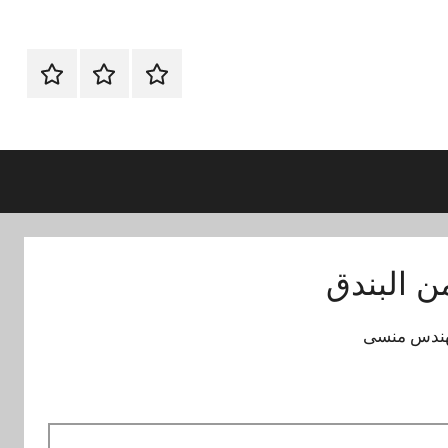
الرئيسية
ماكينات
اتـصـل
تعبئة
بـنـا
وتغليف
في
الفروع
التي
تناسبك
 البندق