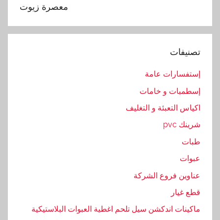
م
معصرة زيوت
,
م
ع
تصنيفات
ص
ر
إستفسارات عامة
ة
إسطمبات و خامات
اكياس التعبئة و التغليف
شرينك pvc
طبات
عبوات
عناوين فروع الشركة
قطع غيار
ماكينات اندكشن سيل تلحم اغطية العبوات البلاستيكية