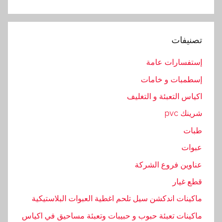
ي
ع
,
تصنيفات
م
ع
إستفسارات عامة
ص
إسطمبات و خامات
ر
ة
اكياس التعبئة و التغليف
شرينك pvc
طبات
عبوات
عناوين فروع الشركة
قطع غيار
ماكينات اندكشن سيل تلحم اغطية العبوات البلاستيكية
ماكينات تعبئة حبوب و حبيبات وتعبئة مساحيق في اكياس