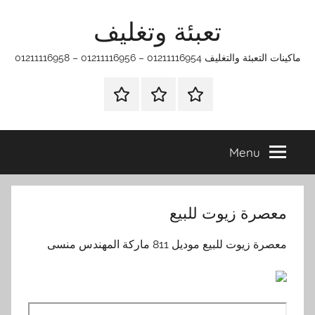
Ski
تعبئة وتغليف
t
conten
ماكينات التعبئة والتغليف 01211116954 – 01211116956 – 01211116958
الرئيسية
ماكينات
اتـصـل
تعبئة
بـنـا
وتغليف
في
Menu
الفروع
التي
تناسبك
معصرة زيوت للبيع
معصرة زيوت للبيع موديل 811 ماركة المهندس منسى