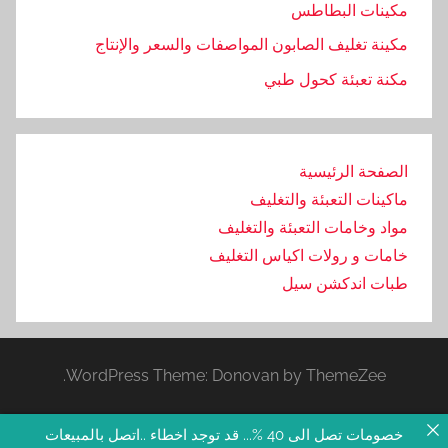
مكينات البطاطس
مكينة تغليف الصابون المواصفات والسعر والإنتاج
مكنة تعبئة كحول طبي
الصفحة الرئيسية
ماكينات التعبئة والتغليف
مواد وخامات التعبئة والتغليف
خامات و رولات اكياس التغليف
طبات اندكشن سيل
WordPress Theme: Donovan by ThemeZee.
خصومات تصل الى 40 %... قد توجد اخطاء ..اتصل بالمبيعات