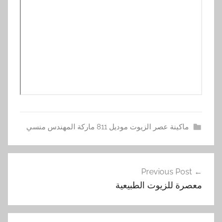
ماكينة عصر الزيوت موديل 811 ماركة المهندس منسي
ا
تصفّح
ل
Previous Post
المقالات
ز
معصرة للزيوت الطبيعية
ي
ت
و