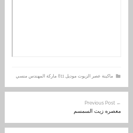
ماكينة عصر الزيوت موديل 811 ماركة المهندس منسي
ا
تصفّح
ل
Previous Post
المقالات
ط
معصره زيت السمسم
ب
ي
ع