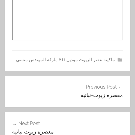
ماكينة عصر الزيوت موديل 811 ماركة المهندس منسي
ز
تصفّح
ي
Previous Post
المقالات
و
معصره زيوت-نباتيه
ت
,
م
ع
Next Post
ص
معصره زيوت نباتيه