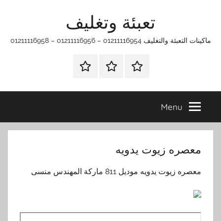
Ski
تعبئة وتغليف
t
conten
ماكينات التعبئة والتغليف 01211116954 – 01211116956 – 01211116958
الرئيسية
ماكينات
اتـصـل
تعبئة
بـنـا
وتغليف
في
Menu
الفروع
التي
تناسبك
معصره زيوت يدويه
معصره زيوت يدويه موديل 811 ماركة المهندس منسى