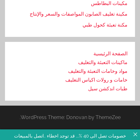
مكينات البطاطس
مكينة تغليف الصابون المواصفات والسعر والإنتاج
مكنة تعبئة كحول طبي
الصفحة الرئيسية
ماكينات التعبئة والتغليف
مواد وخامات التعبئة والتغليف
خامات و رولات اكياس التغليف
طبات اندكشن سيل
WordPress Theme: Donovan by ThemeZee.
خصومات تصل الى 40 %... قد توجد اخطاء ..اتصل بالمبيعات