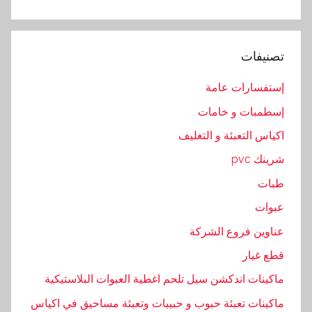
ر
ه
,
تصنيفات
ي
د
إستفسارات عامة
و
إسطمبات و خامات
ي
ه
اكياس التعبئة و التغليف
شرينك pvc
طبات
عبوات
عناوين فروع الشركة
قطع غيار
ماكينات اندكشن سيل تلحم اغطية العبوات البلاستيكية
ماكينات تعبئة حبوب و حبيبات وتعبئة مساحيق في اكياس