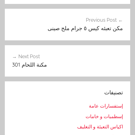
ا
تصفّح
ل
Previous Post
المقالات
خ
مكن تعبئه كيس ٥ جرام ملح صينى
ض
ا
ر
,
Next Post
ا
مكنة اللحام 301
ل
ك
ي
تصنيفات
س
,
إستفسارات عامة
ا
إسطمبات و خامات
ل
ه
اكياس التعبئة و التغليف
و