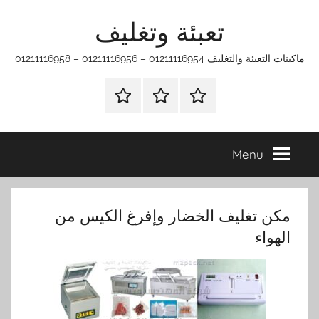
Ski
تعبئة وتغليف
t
conten
ماكينات التعبئة والتغليف 01211116954 – 01211116956 – 01211116958
الرئيسية
ماكينات
اتـصـل
تعبئة
بـنـا
وتغليف
في
Menu
الفروع
التي
تناسبك
مكن تغليف الخضار وإفرغ الكيس من
الهواء