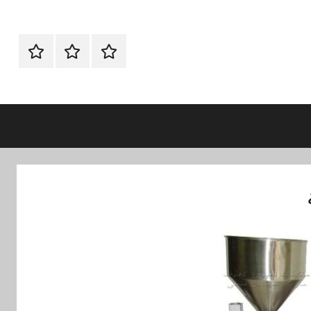
الرئيسية
ماكينات
اتـصـل
تعبئة
بـنـا
وتغليف
في
الفروع
التي
تناسبك