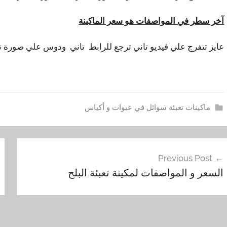
آخر سطر في المواصفات هو سعر الماكينة
عايز تتفرج علي فيديو تاني ترجع للرابط تاني ودوس علي صورة تان
ماكينات تعبئة سوائل في عبوات و أكياس
ا
فّح
ل
Previous Post
س
مقالات
السعر و المواصفات لمكينة تعبئة البلح
و
ا
ئ
ل
,