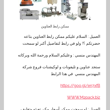
ممكن رابط العناوين
العميل : السلام عليكم ممكن رابط العناوين بتاعه
حضرتكم ؟! ولو في رابط لتفاصيل أكنر لو سمحت
المهندس منسي : وعليكم السلام ورحمة الله وبركاته
ستجد عناوين و تليفونات و لوكيشنات فروع شركة
المهندس منسي في هذا الرابط
https://goo.gl/en7xfB
WWW.M2pack.biz
العميل : لو سمحت ممكن أسعار مكن تعبئه وتغليف