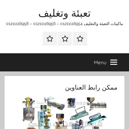
Ski
تعبئة وتغليف
t
conten
ماكينات التعبئة والتغليف 01211116954 – 01211116956 – 01211116958
الرئيسية
ماكينات
اتـصـل
تعبئة
بـنـا
وتغليف
في
Menu
الفروع
التي
تناسبك
ممكن رابط العناوين