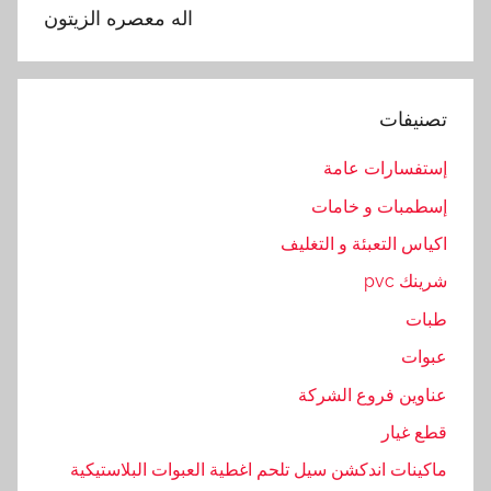
,
اله معصره الزيتون
ا
ل
أ
تصنيفات
س
و
إستفسارات عامة
د
إسطمبات و خامات
,
ا
اكياس التعبئة و التغليف
ل
شرينك pvc
ك
طبات
م
و
عبوات
ن
عناوين فروع الشركة
,
قطع غيار
ب
ذ
ماكينات اندكشن سيل تلحم اغطية العبوات البلاستيكية