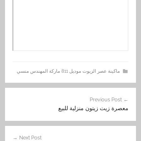
ماكينة عصر الزيوت موديل 811 ماركة المهندس منسي
ا
تصفّح
س
Previous Post
المقالات
ت
معصرة زيت زيتون منزلية للبيع
خ
ل
ا
ص
Next Post