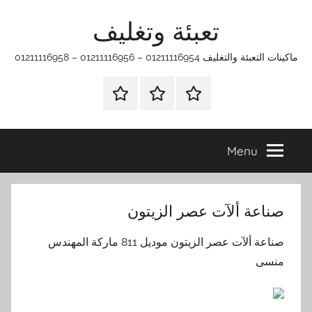
Ski
تعبئة وتغليف
t
conten
ماكينات التعبئة والتغليف 01211116954 – 01211116956 – 01211116958
الرئيسية
ماكينات
اتـصـل
تعبئة
بـنـا
وتغليف
في
Menu
الفروع
التي
تناسبك
‫صناعة ألآت عصر الزيتون‬
‫صناعة ألآت عصر الزيتون‬ موديل 811 ماركة المهندس
منسى