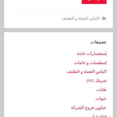
اكياس التعبئة و التغليف
تصنيفات
إستفسارات عامة
إسطمبات و خامات
اكياس التعبئة و التغليف
شرينك pvc
طبات
عبوات
عناوين فروع الشركة
قطع غيار