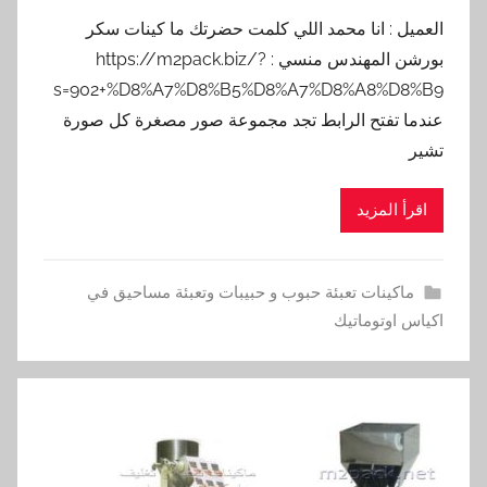
العميل : انا محمد اللي كلمت حضرتك ما كينات سكر
بورشن المهندس منسي : https://m2pack.biz/?
s=902+%D8%A7%D8%B5%D8%A7%D8%A8%D8%B9
عندما تفتح الرابط تجد مجموعة صور مصغرة كل صورة
تشير
اقرأ المزيد
ماكينات تعبئة حبوب و حبيبات وتعبئة مساحيق في
اكياس اوتوماتيك