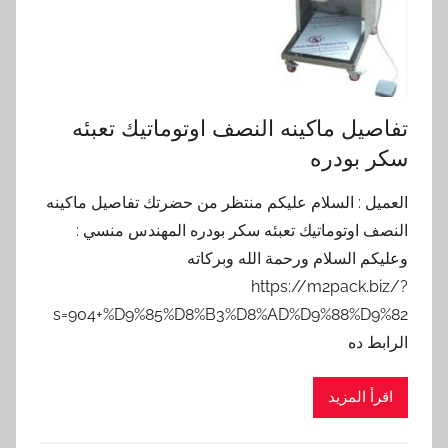
تفاصيل ماكينه النصف اوتوماتيك تعبئه
سكر بودره
العميل : السلام عليكم منتظر من حضرتك تفاصيل ماكينه
النصف اوتوماتيك تعبئه سكر بودره المهندس منسي :
وعليكم السلام ورحمة الله وبركاته
https://m2pack.biz/?
s=904+%D9%85%D8%B3%D8%AD%D9%88%D9%82
الرابط ده
اقرأ المزيد