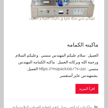
ماكينه الكمامه
العميل : سلام عليكم المهندس منسي : وعليكم السلام
ورحمة الله وبركاته العميل : ماكنه الكمامه المهندس
منسي : https://m2pack.biz/?s=221 العميل :
بشمهندس عايز أستفسر
اقرأ المزيد
ماكينات اندكشن سيل تلحم اغطية العبوات البلاستيكية