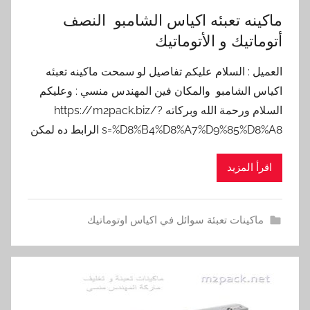
ماكينه تعبئه اكياس الشامبو النصف
أتوماتيك و الأتوماتيك
العميل : السلام عليكم تفاصيل لو سمحت ماكينه تعبئه
اكياس الشامبو والمكان فين المهندس منسي : وعليكم
السلام ورحمة الله وبركاته https://m2pack.biz/?
s=%D8%B4%D8%A7%D9%85%D8%A8 الرابط ده لمكن
اقرأ المزيد
ماكينات تعبئة سوائل في اكياس اوتوماتيك