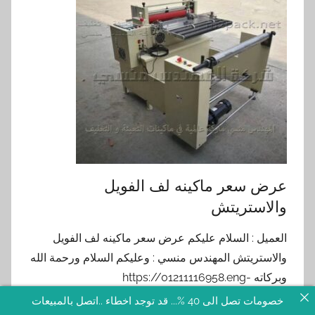
عرض سعر ماكينه لف الفويل
والاستريتش
العميل : السلام عليكم عرض سعر ماكينه لف الفويل
والاستريتش المهندس منسي : وعليكم السلام ورحمة الله
وبركاته https://01211116958.eng-
mansy.net/aluminum-foil-rewinding-machine/
خصومات تصل الى 40 %... قد توجد اخطاء ..اتصل بالمبيعات