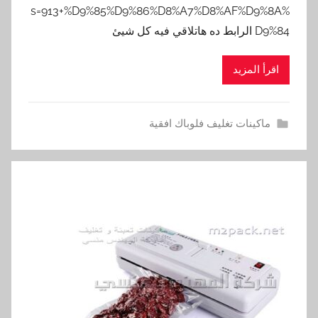
s=913+%D9%85%D9%86%D8%A7%D8%AF%D9%8A%
D9%84 الرابط ده هاتلاقي فيه كل شيئ
اقرأ المزيد
ماكينات تغليف فلوباك افقية