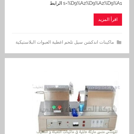
s=%D9%A2%D9%A2%D9%A1 الرابط
اقرأ المزيد
ماكينات اندكشن سيل تلحم اغطية العبوات البلاستيكية