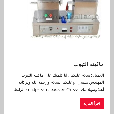
ماكينه التيوب
العميل : سلام عليكم ، انا كلمتك على ماكينه التيوب
المهندس منسي : وعليكم السلام ورحمة الله وبركاته ،
أهلا وسهلا بيك https://m2pack.biz/?s=221 ده الرابط
اقرأ المزيد