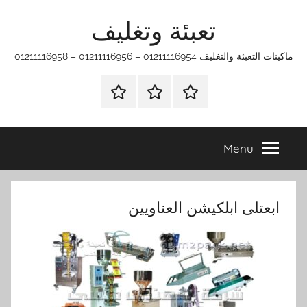
Ski
تعبئة وتغليف
t
conten
ماكينات التعبئة والتغليف 01211116954 – 01211116956 – 01211116958
الرئيسية
ماكينات
اتـصـل
تعبئة
بـنـا
وتغليف
في
Menu
الفروع
التي
تناسبك
ابعتلى ابلكيشن العناويين