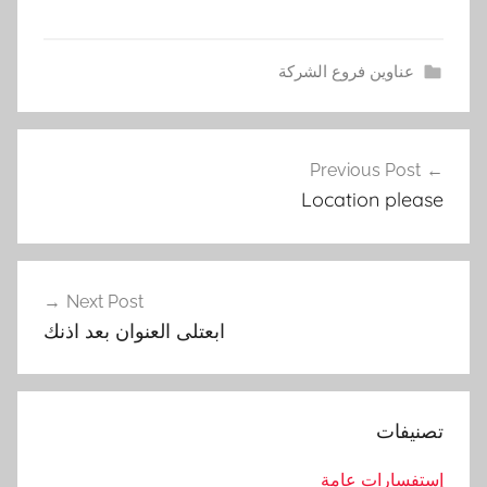
عناوين فروع الشركة
ا
تصفّح
ب
Previous Post
المقالات
ع
Location please
ت
ل
ى
,
Next Post
ا
ابعتلى العنوان بعد اذنك
ب
ل
ك
تصنيفات
ي
ش
إستفسارات عامة