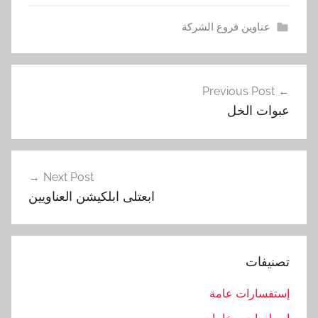
عناوين فروع الشركة
l
تصفّح
o
Previous Post
المقالات
c
عبوات الخل
a
t
i
o
Next Post
n
ابعتلى ابلكيشن العناويين
تصنيفات
إستفسارات عامة