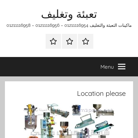
Ski
تعبئة وتغليف
t
conten
ماكينات التعبئة والتغليف 01211116954 – 01211116956 – 01211116958
الرئيسية
ماكينات
اتـصـل
تعبئة
بـنـا
وتغليف
في
Menu
الفروع
التي
تناسبك
Location please